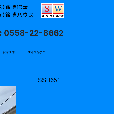
株)鈴博館請
有)鈴博ハウス
 0558-22-8662
・設備仕様
住宅取得まで
SSH651