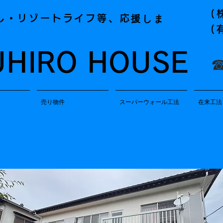
(
援しま
し・リゾートライフ等、応
(
UHIRO HOUSE
☎
売り物件
スーパーウォール工法
在来工法