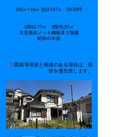
土地
181㎡+16㎡ 合計197㎡ 59.59坪
建物
1階62.77㎡ 2階35.57㎡
木造亜鉛メッキ鋼板葺２階建
​昭和41年築
※
図面等現状と相違のある場合は、現
状を優先致します。