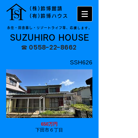
(株)鈴博館請
(有)鈴博ハウス
援します。
永住・田舎暮し・リゾートライフ等、応
SUZUHIRO HOUSE
☎
0558-22-8662
SSH626
650万円
下田市６丁目