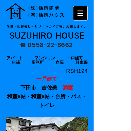
(株)鈴博館請
(有)鈴博ハウス
援します。
永住・田舎暮し・リゾートライフ等、応
SUZUHIRO HOUSE
☎
0558-22-8662
アパート
マンション
一戸建て
店舗
事務所
倉庫
駐車場
RSH194
一戸建て
下田市 吉佐美
満室
和室6帖・和室6帖・台所・バス・
トイレ