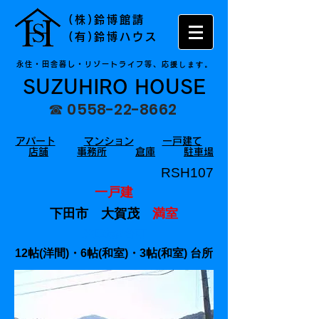
(株)鈴博館請
(有)鈴博ハウス
援します。
永住・田舎暮し・リゾートライフ等、応
SUZUHIRO HOUSE
☎
0558-22-8662
アパート
マンション
一戸建て
店舗
事務所
倉庫
駐車場
RSH107
一戸建
下田市 大賀茂
満室
駐車場2台可
12帖(洋間)・6帖(和室)・3帖(和室) 台所